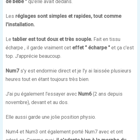
de bébé "
qu'elle avait dedans.
Les
réglages sont simples et rapides, tout comme
l'installation.
Le
tablier est tout doux et très souple.
Fait en tissu
écharpe , il garde vraiment cet
effet " écharpe "
et ça c'est
top. J'apprécie beaucoup.
Num7
s'y est endormie direct et je l'y ai laissée plusieurs
heures tout en étant toujours très bien.
J'ai pu également l'essayer avec
Num6
(2 ans depuis
novembre), devant et au dos.
Elle aussi garde une jolie position physio.
Num4 et Num3 ont également porté Num7 avec et ont