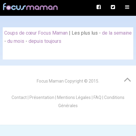
Coups de cœur Focus Maman
|
Les plus lus
-
de la semaine
-
du mois
-
depuis toujours
Focus Maman
Copyright © 2015.
Contact
|
Présentation
|
Mentions Légales
|
FAQ
|
Conditions
Générales