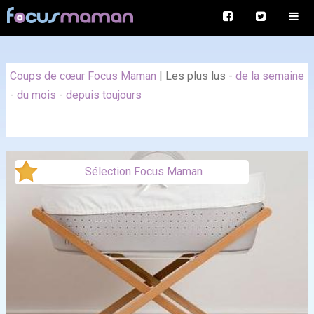
Coups de cœur Focus Maman
|
Les plus lus
-
de la semaine
-
du mois
-
depuis toujours
Sélection Focus Maman