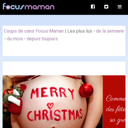
Coups de cœur Focus Maman
|
Les plus lus
-
de la semaine
-
du mois
-
depuis toujours