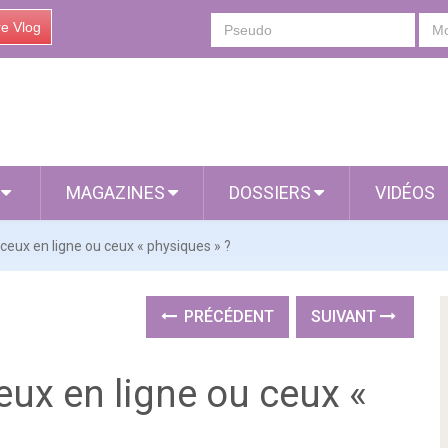
re Vlog
S
MAGAZINES
DOSSIERS
VIDÉOS
 ceux en ligne ou ceux « physiques » ?
PRÉCÉDENT
SUIVANT
eux en ligne ou ceux «