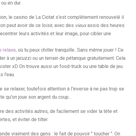
ou en dur.
tion, le casino de La Ciotat s'est complètement renouvelé il
on peut avoir de ce loisir, avec des
vieux
assis des heures
ecentrer leurs activités et leur image, pour cibler une
s relaxe
, où tu peux chiller tranquille...Sans même jouer ! Ce
der à un jacuzzi ou un terrain de pétanque gratuitement. Cela
résister xD On trouve aussi un food-truck ou une table de jeu
s l'eau.
se relaxer, toutefois attention à l'inverse à ne pas trop se
tête qu'on joue son argent du coup...
re des activités autres, de facilement se vider la tête et
tes, et éviter de tilter.
de vraiment des gens : le fait de pouvoir " toucher ". On