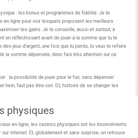
ysique : les bonus et programmes de fidélité. Je te
s en ligne pour voir lesquels proposent les meilleurs
imiser tes gains. Je te conseille, aussi et surtout, à
nt en réfléchissant avant de jouer à la somme que tu te
ège des jeux d'argent, une fois que tu perds, tu veux te refaire
de la somme dépensée, donc fais très attention sur ce
 : la possibilité de jouer pour le fun, sans dépenser
er hein, faut pas être con :D), histoire de se changer les
s physiques
 ceux en ligne, les casinos physiques ont les inconvénients
ur Internet. Et, globalement et sans surprise, on retrouve