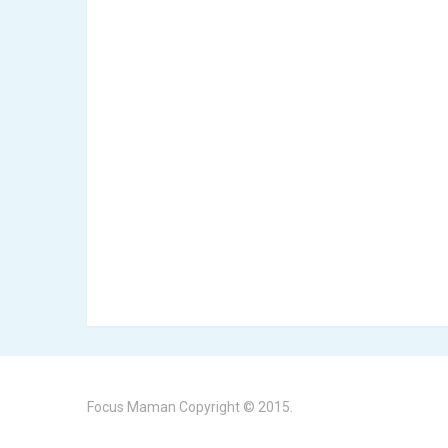
Focus Maman
Copyright © 2015.