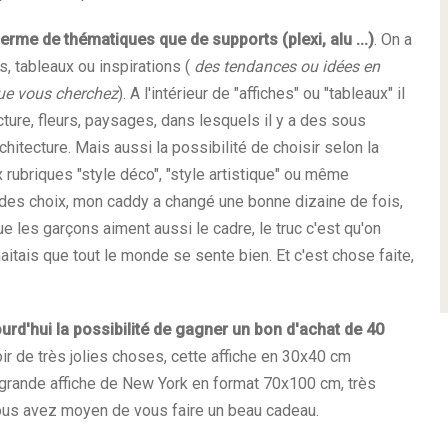
terme de thématiques que de supports (plexi, alu ...)
. On a
es, tableaux ou inspirations (
des tendances ou idées en
que vous cherchez
). A l'intérieur de "affiches" ou "tableaux" il
cture, fleurs, paysages, dans lesquels il y a des sous
hitecture. Mais aussi la possibilité de choisir selon la
 rubriques "style déco", "style artistique" ou même
ire des choix, mon caddy a changé une bonne dizaine de fois,
 que les garçons aiment aussi le cadre, le truc c'est qu'on
itais que tout le monde se sente bien. Et c'est chose faite,
d'hui la possibilité de gagner un bon d'achat de 40
 de très jolies choses, cette affiche en 30x40 cm
 grande affiche de New York en format 70x100 cm, très
vous avez moyen de vous faire un beau cadeau.